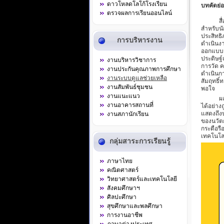
ดาวโหลดโลโก้โรงเรียน
บทคัดย่อ
ตรวจผลการเรียนออนไลน์
สื่อนวั
สำหรับนั
ประสิทธิ
การบริหารงาน
ดำเนินงา
ออกแบบว
ประดิษฐ
งานบริหารวิชาการ
การวัด 
งานประกันคุณภาพการศึกษา
ดำเนินก
งานระบบดูแลช่วยเหลือ
สัมฤทธิ
งานสัมพันธ์ชุมชน
พอใจ
งานแนะแนว
ผลการศึ
งานอาคารสถานที่
ได้อย่า
แสดงถึงป
งานสภานักเรียน
ของนวัตก
กระตือรื
เทคโนโล
กลุ่มสาระการเรียนรู้
ภาษาไทย
คณิตศาสตร์
วิทยาศาสตร์และเทคโนโลยี
สังคมศึกษาฯ
ศิลปะศึกษา
สุขศึกษาและพลศึกษา
การงานอาชีพ