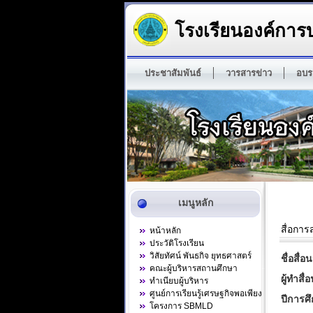
โรงเรียนองค์การบ
ประชาสัมพันธ์
วารสารข่าว
อบร
เมนูหลัก
สื่อกา
หน้าหลัก
ประวัติโรงเรียน
วิสัยทัศน์ พันธกิจ ยุทธศาสตร์
ชื่อสื
คณะผู้บริหารสถานศึกษา
ผู้ทำส
ทำเนียบผู้บริหาร
ศูนย์การเรียนรู้เศรษฐกิจพอเพียง
ปีการศ
โครงการ SBMLD