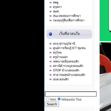
สพฐ.
คุรุสภา
สมศ.
สนง.ทดสอบการศึกษา
กองทุนกู้ยืมเพื่อการศึกษา
เว็บที่น่าสนใจ
อบจ.สุราษฎร์ธานี
ศูนย์การเรียนรู้ ICT ชุมชน
ครูไทย
ครูบ้านนอก
เทศบาลเมืองดอนสัก
สถานีตำรวจภูธรดอนสัก
OTOP อำเภอดอนสัก
สาธารณสุขอำเภอดอนสัก
อบต.ดอนสัก
Web
Wikipedia Thai