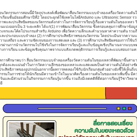
ตกรรมการสอนนี้มีวัตถุประสงค์เพื่อพัฒนาสื่อนวัตกรรมแบบจำลองเครื่องวัดความดั
กเรียนชั้นมัธยมศึกษาปีที่2 โดยประยุกต์ใช้เทคโนโลยีArduino และ Ultrasonic Sensor รว
ภาพและประสิทธิผลของนวัตกรรมดังกล่าวในการจัดการเรียนรู้เรื่องความดันในของเหลว วิ
นแบ่งออกเป็น 3 ระยะหลัก ได้แก่(1) การพัฒนาสื่อนวัตกรรม ซึ่งครอบคลุมการศึกษาข้อมู
งจรและโค้ดโปรแกรมสำหรับ Arduino เพื่อวัดความลึกและคำนวณหาค่าความดัน รวมถ
์และประกอบแบบจำลอง (2) การศึกษาประสิทธิภาพของนวัตกรรม โดยประเมินจากความ
ความเสถียร และความชัดเจนของการแสดงผล และ (3) การศึกษาประสิทธิผลของการใช้นวัต
ารผ่านการนำนวัตกรรมไปใช้จริงในการจัดการเรียนรู้และเก็บข้อมูลเชิงปริมาณจากแบบ
์ทางการเรียน และข้อมูลเชิงคุณภาพจากแบบสังเกตพฤติกรรมการเรียนรู้และแบบสอบถามค
กษาพบว่า สื่อนวัตกรรมแบบจำลองเครื่องวัดความดันในของเหลวที่พัฒนาขึ้นสาม
งถูกต้องและแม่นยำในการวัดความลึกของของเหลวและแสดงผลเป็นค่าความดันได้อย่างชัดเ
ระสิทธิภาพของอุปกรณ์นอกจากนี้ผลการทดลองใช้กับนักเรียนกลุ่มตัวอย่างยังชี้ให้เห็นถึง
รรมในการช่วยให้นักเรียนมีความเข้าใจในแนวคิดเรื่องความดันในของเหลวเพิ่มขึ้น มีค
อร้นและมีส่วนร่วมในกิจกรรมการเรียนรู้มากขึ้น รวมถึงมีเจตคติที่ดีต่อการเรียนรู้วิชาวิท
ยี