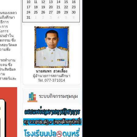
10
11
12
13
14
15
16
17
18
19
20
21
22
23
24
25
26
27
28
29
30
นในของเหลว
มถึงศึกษา
31
1
2
3
4
5
6
ธีการ
ล การ
ึงการ
แม่นยำใน
กรรม ซึ่ง
ทดสอบวัดผล
วามพึง
ารถทำงาน
จน ซึ่ง
ประสิทธิผล
นายสมพร ฮวดเลี้ยง
วาม
ผู้อำนวยการสถานศึกษา
ยาศาสตร์และ
Tel. 077-371014