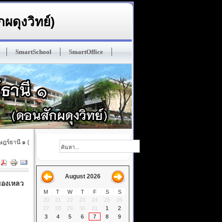
ผดุงวิทย์)
SmartSchool
SmartOffice
ธานี ๑ (ดอนสักผดุงวิทย์) ปรัญชา : ทนฺโต เสฎโฐ มนุสเสสุ ในมวลหมู่มนุษย์ ผู้ฝึกตนดีแล้วเป
August 2026
นของเหลว
M
T
W
T
F
S
S
20
21
22
23
24
25
26
27
28
29
30
31
1
2
3
4
5
6
7
8
9