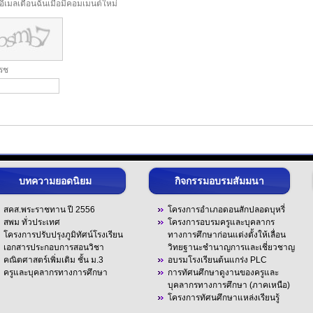
งอีเมลเตือนฉันเมื่อมีคอมเมนต์ใหม่
ฟรช
บทความยอดนิยม
กิจกรรมอบรมสัมมนา
สคส.พระราชทาน ปี 2556
โครงการอำเภอดอนสักปลอดบุหรี่
สพม ทั่วประเทศ
โครงการอบรมครูและบุคลากร
โครงการปรับปรุงภูมิทัศน์โรงเรียน
ทางการศึกษาก่อนแต่งตั้งให้เลื่อน
เอกสารประกอบการสอนวิชา
วิทยฐานะชำนาญการและเชี่ยวชาญ
คณิตศาสตร์เพิ่มเติม ชั้น ม.3
อบรมโรงเรียนต้นแกร่ง PLC
ครูและบุคลากรทางการศึกษา
การทัศนศึกษาดูงานของครูและ
บุคลากรทางการศึกษา (ภาคเหนือ)
โครงการทัศนศึกษาแหล่งเรียนรู้