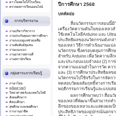
ดาวโหลดโลโก้โรงเรียน
ปีการศึกษา 2568
ตรวจผลการเรียนออนไลน์
บทคัดย่อ
การบริหารงาน
สื่อนวัตกรรมการสอนนี้มีวัต
เครื่องวัดความดันในของเหลวสำห
งานบริหารวิชาการ
ใช้เทคโนโลยีArduino และ Ultr
งานประกันคุณภาพการศึกษา
ประสิทธิผลของนวัตกรรมดังกล่า
งานระบบดูแลช่วยเหลือ
ของเหลว วิธีการดำเนินงานแบ่งอ
งานสัมพันธ์ชุมชน
งานแนะแนว
นวัตกรรม ซึ่งครอบคลุมการศึ
งานอาคารสถานที่
สำหรับ Arduino เพื่อวัดความ
งานสภานักเรียน
และประกอบแบบจำลอง (2) การศ
จากความแม่นยำในการวัด ควา
และ (3) การศึกษาประสิทธิผลขอ
กลุ่มสาระการเรียนรู้
นวัตกรรมไปใช้จริงในการจัดการ
ทดสอบวัดผลสัมฤทธิ์ทางการเรี
ภาษาไทย
คณิตศาสตร์
พฤติกรรมการเรียนรู้และแบบ
วิทยาศาสตร์และเทคโนโลยี
ผลการศึกษาพบว่า สื่อนวัตก
สังคมศึกษาฯ
ของเหลวที่พัฒนาขึ้นสามารถทำ
ศิลปะศึกษา
ลึกของของเหลวและแสดงผลเป็นค
สุขศึกษาและพลศึกษา
ประสิทธิภาพของอุปกรณ์นอกจากน
การงานอาชีพ