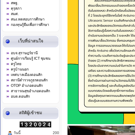
สพฐ.
คุรุสภา
สมศ.
สนง.ทดสอบการศึกษา
กองทุนกู้ยืมเพื่อการศึกษา
เว็บที่น่าสนใจ
อบจ.สุราษฎร์ธานี
ศูนย์การเรียนรู้ ICT ชุมชน
ครูไทย
ครูบ้านนอก
เทศบาลเมืองดอนสัก
สถานีตำรวจภูธรดอนสัก
OTOP อำเภอดอนสัก
สาธารณสุขอำเภอดอนสัก
อบต.ดอนสัก
สถิติผู้เข้าชม
วันนี้
200