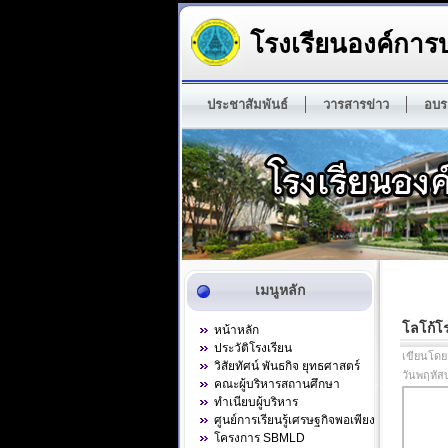
โรงเรียนองค์การบ
ประชาสัมพันธ์
วารสารข่าว
อบร
เมนูหลัก
โลโก้โ
หน้าหลัก
ประวัติโรงเรียน
เขียนโดย
วิสัยทัศน์ พันธกิจ ยุทธศาสตร์
วันพฤหัส
คณะผู้บริหารสถานศึกษา
ทำเนียบผู้บริหาร
ศูนย์การเรียนรู้เศรษฐกิจพอเพียง
โครงการ SBMLD