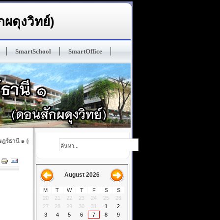
ผดุงวิทย์)
SmartSchool
SmartOffice
์ธานี ๑ (ดอนสักผดุงวิทย์) ปรัญชา : ทนฺโต เสฎโฐ มนุสเสสุ ในมวลหมู่มนุษย์ ผู้ฝึกตนดีแล้วเป
August 2026
M
T
W
T
F
S
S
20
21
22
23
24
25
26
27
28
29
30
31
1
2
3
4
5
6
7
8
9