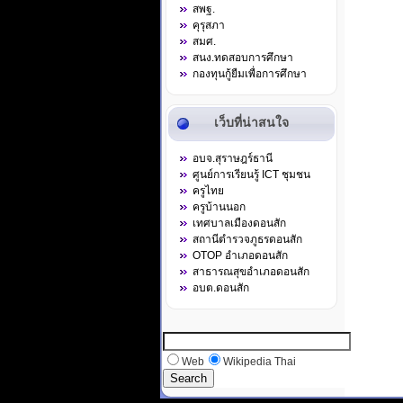
สพฐ.
คุรุสภา
สมศ.
สนง.ทดสอบการศึกษา
กองทุนกู้ยืมเพื่อการศึกษา
เว็บที่น่าสนใจ
อบจ.สุราษฎร์ธานี
ศูนย์การเรียนรู้ ICT ชุมชน
ครูไทย
ครูบ้านนอก
เทศบาลเมืองดอนสัก
สถานีตำรวจภูธรดอนสัก
OTOP อำเภอดอนสัก
สาธารณสุขอำเภอดอนสัก
อบต.ดอนสัก
Web
Wikipedia Thai