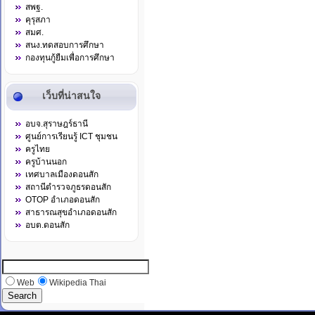
สพฐ.
คุรุสภา
สมศ.
สนง.ทดสอบการศึกษา
กองทุนกู้ยืมเพื่อการศึกษา
เว็บที่น่าสนใจ
อบจ.สุราษฎร์ธานี
ศูนย์การเรียนรู้ ICT ชุมชน
ครูไทย
ครูบ้านนอก
เทศบาลเมืองดอนสัก
สถานีตำรวจภูธรดอนสัก
OTOP อำเภอดอนสัก
สาธารณสุขอำเภอดอนสัก
อบต.ดอนสัก
Web
Wikipedia Thai