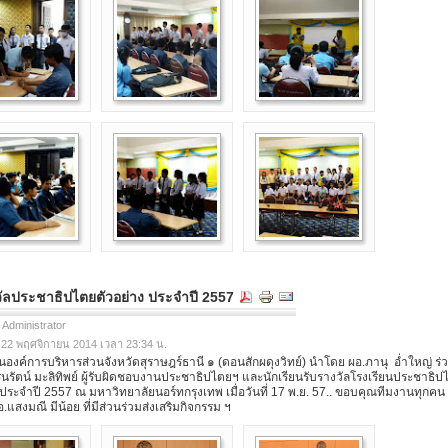
วัลประชาธิปไตยตัวอย่าง ประจำปี 2557
 Administrator
ี่ 22 พฤศจิกายน 2014 เวลา 23:34 น.
องค์การบริหารส่วนจังหวัดสุราษฎร์ธานี ๑ (ดอนสักผดุงวิทย์) นำโดย ผอ.ภานุ อ่ำใหญ่ ร่
ินรัตน์ มะลิทิพย์ ผู้รับผิดชอบงานประชาธิปไตยฯ และนักเรียนรับรางวัลโรงเรียนประชาธิป
 ประจำปี 2557 ณ มหาวิทยาลัยนอร์ทกรุงเทพ เมื่อวันที่ 17 พ.ย. 57.. ขอบคุณทีมงานทุกคน
.แสงมณี มีน้อย ที่มีส่วนร่วมส่งเสริมกิจกรรม ฯ