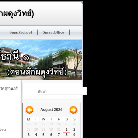
ผดุงวิทย์)
SmartSchool
SmartOffice
สุราษฎร์ธานี ๑ (ดอนสักผดุงวิทย์) ปรัญชา : ทนฺโต เสฎโฐ มนุสเสสุ ในมวลหมู่มนุษย์ ผู้ฝึกตนด
August 2026
M
T
W
T
F
S
S
20
21
22
23
24
25
26
27
28
29
30
31
1
2
ร่วม
3
4
5
6
7
8
9