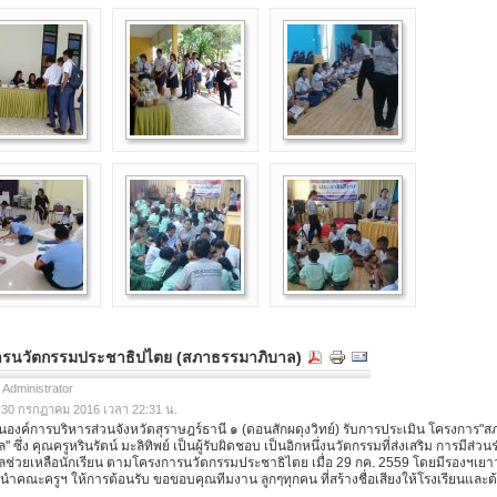
รนวัตกรรมประชาธิปไตย (สภาธรรมาภิบาล)
 Administrator
ี่ 30 กรกฏาคม 2016 เวลา 22:31 น.
องค์การบริหารส่วนจังหวัดสุราษฎร์ธานี ๑ (ดอนสักผดุงวิทย์) รับการประเมิน โครงการ"
 ซึ่ง คุณครูหรินรัตน์ มะลิทิพย์ เป็นผู้รับผิดชอบ เป็นอิกหนึ่งนวัตกรรมที่ส่งเสริม การมีส่ว
ลช่วยเหลือนักเรียน ตามโครงการนวัตกรรมประชาธิไตย เมื่อ 29 กค. 2559 โดยมีรองฯเยา
ต นำคณะครูฯ ให้การต้อนรับ ขอขอบคุณทีมงาน ลูกๆทุกคน ที่สร้างชื่อเสียงให้โรงเรียนและต้