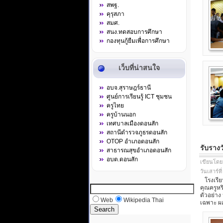
สพฐ.
คุรุสภา
สมศ.
สนง.ทดสอบการศึกษา
กองทุนกู้ยืมเพื่อการศึกษา
เว็บที่น่าสนใจ
อบจ.สุราษฎร์ธานี
ศูนย์การเรียนรู้ ICT ชุมชน
ครูไทย
ครูบ้านนอก
เทศบาลเมืองดอนสัก
สถานีตำรวจภูธรดอนสัก
OTOP อำเภอดอนสัก
รับราง
สาธารณสุขอำเภอดอนสัก
อบต.ดอนสัก
เขียนโดย
วันเสาร์ท
โรงเรียน
คุณครูหร
ตัวอย่าง
Web
Wikipedia Thai
เฉพาะ ผอ