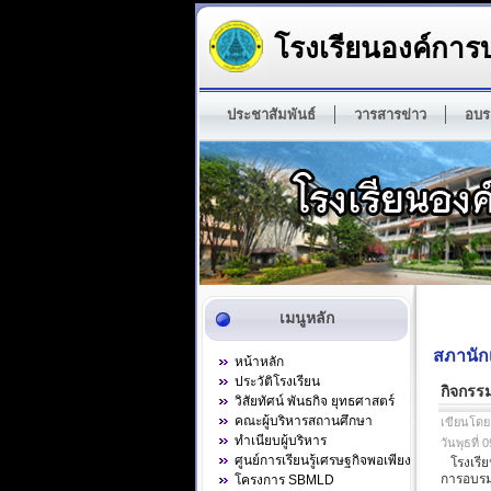
โรงเรียนองค์การบ
ประชาสัมพันธ์
วารสารข่าว
อบร
เมนูหลัก
สภานัก
หน้าหลัก
ประวัติโรงเรียน
กิจกรร
วิสัยทัศน์ พันธกิจ ยุทธศาสตร์
คณะผู้บริหารสถานศึกษา
เขียนโดย
ทำเนียบผู้บริหาร
วันพุธที่
ศูนย์การเรียนรู้เศรษฐกิจพอเพียง
โรงเรียน
การอบรม
โครงการ SBMLD