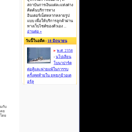
วมกับ
ไตย
 โดย